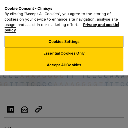
G
S
M
Cookie Consent - Clinisys
NL/
NL
a
e
e
By clicking “Accept All Cookies”, you agree to the storing of
n
a
n
cookies on your device to enhance site navigation, analyse site
a
r
u
usage, and assist in our marketing efforts.
Privacy and cookie
a
policy
c
r
h
Cookies Settings
h
f
o
o
Essential Cookies Only
o
r
f
:
Accept All Cookies
d
t
e
k
s
t