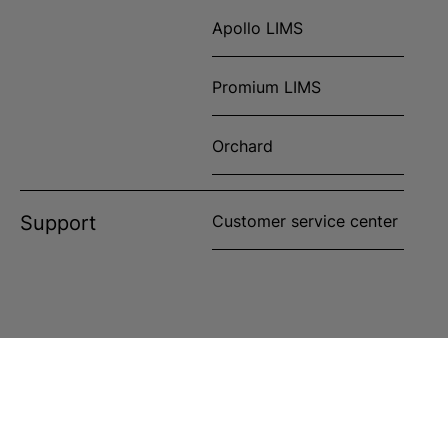
Apollo LIMS
Promium LIMS
Orchard
Support
Customer service center