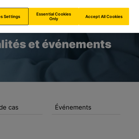
FR/
FR
Recherche
Essential Cookies
s Settings
Accept All Cookies
Only
lités et événements
de cas
Événements