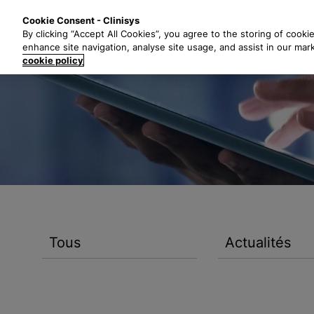
P
Solutions
Secte
Cookie Consent - Clinisys
a
By clicking “Accept All Cookies”, you agree to the storing of cooki
s
enhance site navigation, analyse site usage, and assist in our mar
s
cookie policy
e
r
a
u
c
o
n
t
e
n
Tous
Actualités
u
p
r
i
n