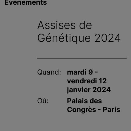
Événements
c
i
p
Assises de
a
l
Génétique 2024
Quand:
mardi 9 -
vendredi 12
janvier 2024
Où:
Palais des
Congrès - Paris