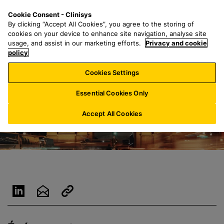
P
S
M
Cookie Consent - Clinisys
FR/
FR
a
e
e
By clicking “Accept All Cookies”, you agree to the storing of
s
a
n
cookies on your device to enhance site navigation, analyse site
s
r
u
usage, and assist in our marketing efforts.
Privacy and cookie
e
policy
c
r
h
Cookies Settings
a
f
u
o
Essential Cookies Only
c
r
o
:
Accept All Cookies
n
t
e
n
u
p
r
i
n