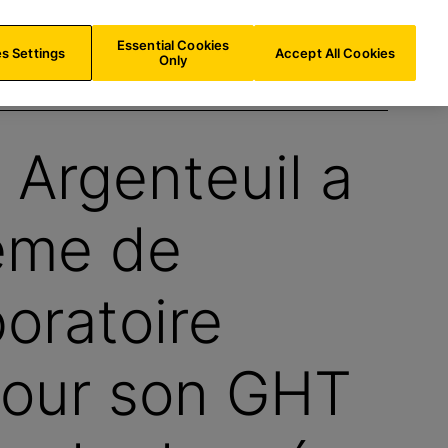
FR/
FR
Recherche
Essential Cookies
s Settings
Accept All Cookies
Only
 Argenteuil a
tème de
oratoire
pour son GHT