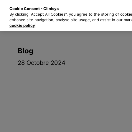
P
Solutions
Secte
Cookie Consent - Clinisys
a
By clicking “Accept All Cookies”, you agree to the storing of cooki
s
enhance site navigation, analyse site usage, and assist in our mar
s
cookie policy
e
r
a
Blog
u
c
28 Octobre 2024
o
n
t
e
n
u
p
r
i
n