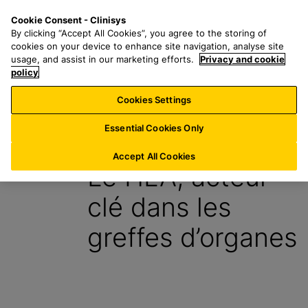
P
S
M
Cookie Consent - Clinisys
CH/
FR
a
e
e
By clicking “Accept All Cookies”, you agree to the storing of
s
a
n
cookies on your device to enhance site navigation, analyse site
s
r
u
usage, and assist in our marketing efforts.
Privacy and cookie
e
policy
c
r
h
Cookies Settings
Blog
a
f
u
o
Essential Cookies Only
2 Février 2024
c
r
o
:
Accept All Cookies
Le HLA, acteur
n
t
clé dans les
e
n
greffes d’organes
u
p
r
i
n