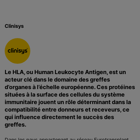
c
i
p
Clinisys
a
l
Le HLA, ou Human Leukocyte Antigen, est un
acteur clé dans le domaine des greffes
d’organes à l’échelle européenne. Ces protéines
situées à la surface des cellules du système
immunitaire jouent un rôle déterminant dans la
compatibilité entre donneurs et receveurs, ce
qui influence directement le succès des
greffes.
Dans les pays appartenant au réseau
Eurotransplant