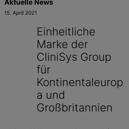
Aktuelle News
g
e
15. April 2021
n
Einheitliche
Marke der
CliniSys Group
für
Kontinentaleurop
a und
Großbritannien