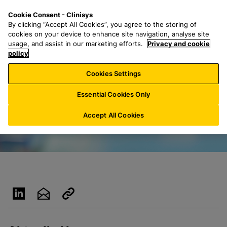
Z
S
M
Cookie Consent - Clinisys
DE/
DE
u
e
e
By clicking “Accept All Cookies”, you agree to the storing of
m
a
n
cookies on your device to enhance site navigation, analyse site
H
r
u
usage, and assist in our marketing efforts.
Privacy and cookie
a
policy
c
u
h
Cookies Settings
p
f
t
o
Essential Cookies Only
i
r
n
:
Accept All Cookies
h
a
l
t
s
p
r
i
n