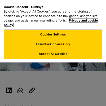
Z
S
M
Cookie Consent - Clinisys
AT/
DE
u
e
e
By clicking “Accept All Cookies”, you agree to the storing of
m
a
n
cookies on your device to enhance site navigation, analyse site
H
r
u
usage, and assist in our marketing efforts.
Privacy and cookie
a
policy
c
u
h
Cookies Settings
p
f
t
o
Essential Cookies Only
i
r
n
:
Accept All Cookies
h
a
l
t
s
p
r
i
n