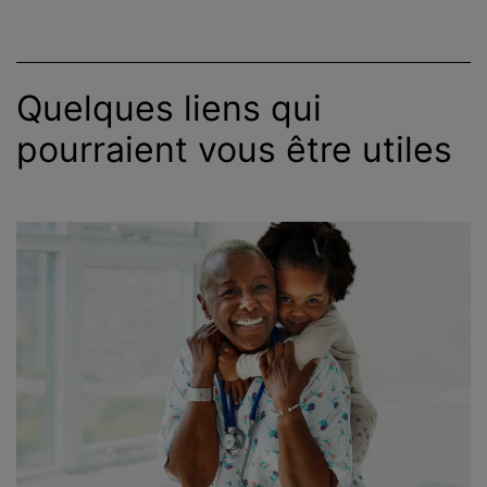
c
i
p
Quelques liens qui
a
l
pourraient vous être utiles