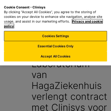
G
S
M
Cookie Consent - Clinisys
NL/
NL
a
e
e
By clicking “Accept All Cookies”, you agree to the storing of
n
a
n
cookies on your device to enhance site navigation, analyse site
a
r
u
usage, and assist in our marketing efforts.
Privacy and cookie
a
policy
c
r
h
Cookies Settings
Blog
h
f
o
o
Essential Cookies Only
15 April 2024
o
r
f
:
Accept All Cookies
Laboratorium
d
t
van
e
k
HagaZiekenhuis
s
t
verlengt contract
met Clinisys voor