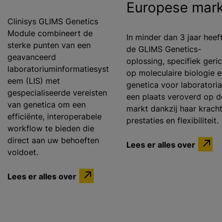
Europese mark
Clinisys GLIMS Genetics
Module combineert de
In minder dan 3 jaar heef
sterke punten van een
de GLIMS Genetics-
geavanceerd
oplossing, specifiek geri
laboratoriuminformatiesyst
op moleculaire biologie 
eem (LIS) met
genetica voor laboratoria
gespecialiseerde vereisten
een plaats veroverd op d
van genetica om een ​​
markt dankzij haar kracht
efficiënte, interoperabele
prestaties en flexibiliteit.
workflow te bieden die
direct aan uw behoeften
Lees er alles over
voldoet.
Lees er alles over