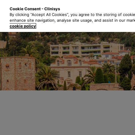
P
Solutions
Secte
Cookie Consent - Clinisys
a
By clicking “Accept All Cookies”, you agree to the storing of cooki
s
enhance site navigation, analyse site usage, and assist in our mar
s
cookie policy
e
r
a
u
c
o
n
t
e
n
u
p
r
i
n