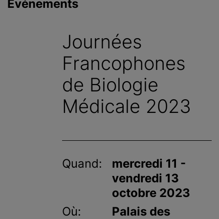
Événements
c
i
p
Journées
a
l
Francophones
de Biologie
Médicale 2023
Quand:
mercredi 11 -
vendredi 13
octobre 2023
Où:
Palais des