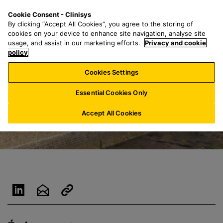
P
S
M
Cookie Consent - Clinisys
FR/
FR
a
e
e
By clicking “Accept All Cookies”, you agree to the storing of
s
a
n
cookies on your device to enhance site navigation, analyse site
s
r
u
usage, and assist in our marketing efforts.
Privacy and cookie
e
policy
c
r
h
Cookies Settings
a
f
u
o
Essential Cookies Only
c
r
o
:
Accept All Cookies
n
t
e
n
u
p
r
i
n