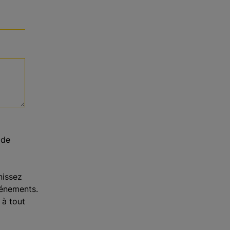
 de
nissez
vénements.
à tout