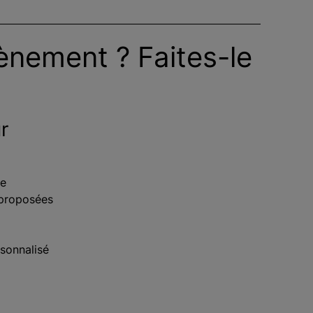
vènement ? Faites-le
r
de
 proposées
rsonnalisé