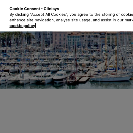
P
Solutions
Secte
Cookie Consent - Clinisys
a
By clicking “Accept All Cookies”, you agree to the storing of cooki
s
enhance site navigation, analyse site usage, and assist in our mar
s
cookie policy
e
r
a
u
c
o
n
t
e
n
u
p
r
i
n