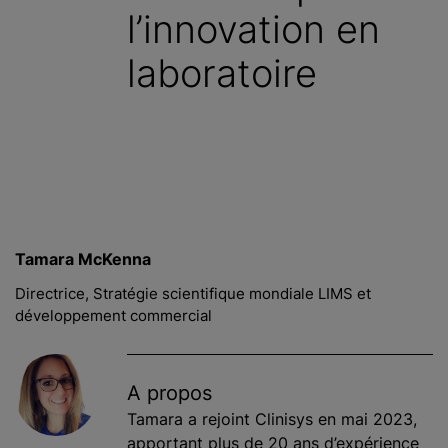
l’innovation en
c
i
laboratoire
p
a
l
Tamara McKenna
Directrice, Stratégie scientifique mondiale LIMS et
développement commercial
A propos
Tamara a rejoint Clinisys en mai 2023,
apportant plus de 20 ans d’expérience