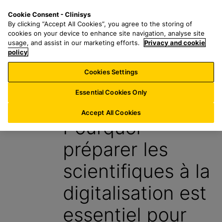
P
S
M
Cookie Consent - Clinisys
FR/
FR
a
e
e
By clicking “Accept All Cookies”, you agree to the storing of
s
a
n
cookies on your device to enhance site navigation, analyse site
s
r
u
usage, and assist in our marketing efforts.
Privacy and cookie
e
policy
c
r
h
Cookies Settings
Blog
a
f
u
o
Essential Cookies Only
16 Février 2026
c
r
o
:
Accept All Cookies
Pourquoi
n
t
préparer les
e
n
scientifiques à la
u
p
digitalisation est
r
i
essentiel pour
n