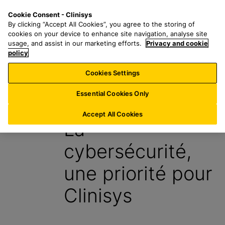
P
S
M
Cookie Consent - Clinisys
FR/
FR
a
e
e
By clicking “Accept All Cookies”, you agree to the storing of
s
a
n
cookies on your device to enhance site navigation, analyse site
s
r
u
usage, and assist in our marketing efforts.
Privacy and cookie
e
policy
c
r
h
Cookies Settings
Blog
a
f
u
o
Essential Cookies Only
18 Avril 2024
c
r
o
:
Accept All Cookies
La
n
t
cybersécurité,
e
n
une priorité pour
u
p
Clinisys
r
i
n