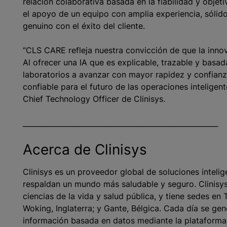
relación colaborativa basada en la fiabilidad y obje
el apoyo de un equipo con amplia experiencia, sóli
genuino con el éxito del cliente.
“CLS CARE refleja nuestra convicción de que la inno
Al ofrecer una IA que es explicable, trazable y bas
laboratorios a avanzar con mayor rapidez y confian
confiable para el futuro de las operaciones inteligen
Chief Technology Officer de Clinisys.
_______________________________________________________
Acerca de Clinisys
Clinisys es un proveedor global de soluciones inteli
respaldan un mundo más saludable y seguro. Clinisys p
ciencias de la vida y salud pública, y tiene sedes en 
Woking, Inglaterra; y Gante, Bélgica. Cada día se gen
información basada en datos mediante la plataforma 