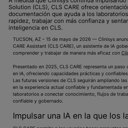
A medida que Clinisys continúa impulsando l
Solution (CLS), CLS CARE ofrece orientaci
documentación que ayuda a los laboratorio
rapidez, trabajar con más confianza y senta
inteligencia en CLS.
TUCSON, AZ – 15 de mayo de 2026 — Clinisys anunció
CARE Assistant (CLS CARE), un asistente de IA gobe
comprender y trabajar de manera más eficaz con
Cl
Presentado en 2025, CLS CARE representa un paso co
en IA, ofreciendo capacidades prácticas y confiables
Las futuras versiones de CLS seguirán ampliando las
en la experiencia actual confiable y fundamentada e
laboratorios a conectar conocimiento, flujos de traba
confiable y gobernado.
Impulsar una IA en la que los 