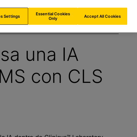
ES/
ES
Buscar
Essential Cookies
s Settings
Accept All Cookies
Only
lsa una IA
LIMS con CLS