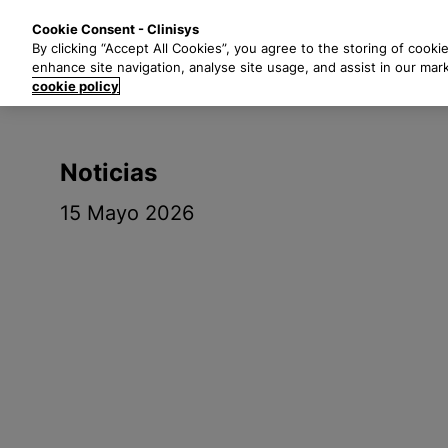
S
Soluciones
I
Cookie Consent - Clinisys
a
By clicking “Accept All Cookies”, you agree to the storing of cooki
l
enhance site navigation, analyse site usage, and assist in our mar
t
cookie policy
a
r
a
Noticias
l
c
15 Mayo 2026
o
n
t
e
n
i
d
o
p
r