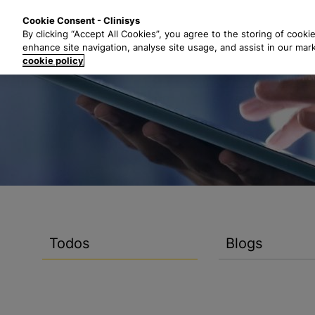
S
Soluciones
I
Cookie Consent - Clinisys
a
By clicking “Accept All Cookies”, you agree to the storing of cooki
l
enhance site navigation, analyse site usage, and assist in our mar
t
cookie policy
a
r
a
l
c
o
n
t
e
n
Todos
Blogs
i
d
o
p
r