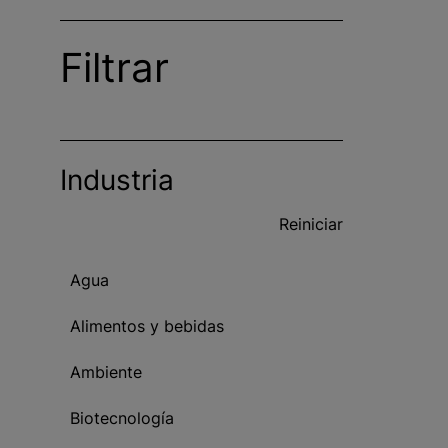
i
n
Filtrar
c
i
p
a
l
Industria
Reiniciar
Agua
Alimentos y bebidas
Ambiente
Biotecnología