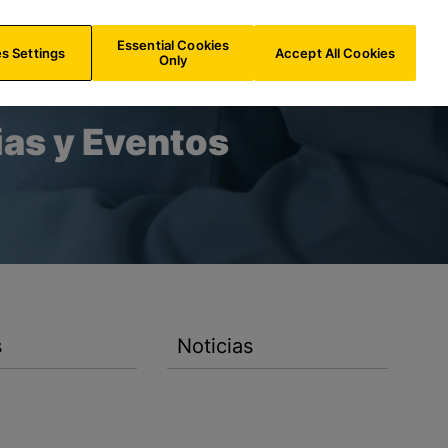
ES/
ES
Buscar
Essential Cookies
s Settings
Accept All Cookies
Only
ias y Eventos
s
Noticias