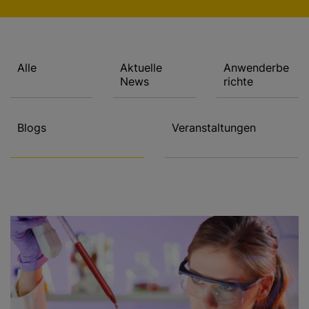
g
e
n
Alle
Aktuelle
Anwenderbe
News
richte
Blogs
Veranstaltungen