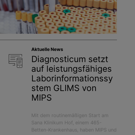
Aktuelle News
Diagnosticum setzt
auf leistungsfähiges
Laborinformationssy
stem GLIMS von
MIPS
Mit dem routinemäßigen Start am
Sana Klinikum Hof, einem 465-
Betten-Krankenhaus, haben MIPS und
Diagnosticum jetzt auch den elften