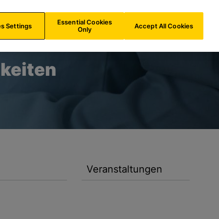
e
DE/
DE
Suche
Essential Cookies
s Settings
Accept All Cookies
Only
keiten
Veranstaltungen