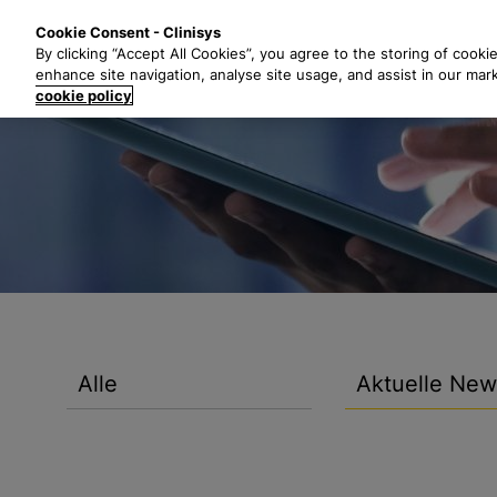
Z
Lösungen
B
Cookie Consent - Clinisys
u
By clicking “Accept All Cookies”, you agree to the storing of cooki
m
enhance site navigation, analyse site usage, and assist in our mar
H
cookie policy
a
u
p
t
i
n
h
a
l
t
Alle
Aktuelle New
s
p
r
i
n