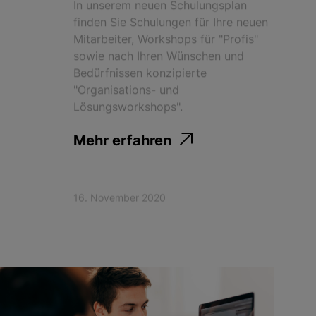
finden Sie Schulungen für Ihre neuen
Mitarbeiter, Workshops für "Profis"
sowie nach Ihren Wünschen und
Bedürfnissen konzipierte
"Organisations- und
Lösungsworkshops".
Mehr erfahren
16. November 2020