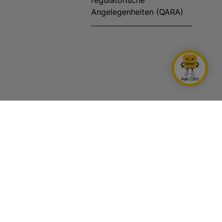
regulatorische
Angelegenheiten (QARA)