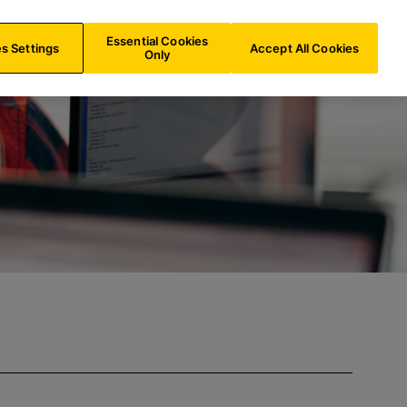
e
DE/
DE
Suche
Essential Cookies
s Settings
Accept All Cookies
Only