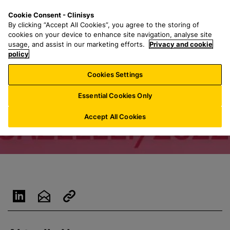
Z
S
M
Cookie Consent - Clinisys
DE/
DE
u
e
e
By clicking “Accept All Cookies”, you agree to the storing of
m
a
n
cookies on your device to enhance site navigation, analyse site
H
r
u
usage, and assist in our marketing efforts.
Privacy and cookie
a
policy
c
u
h
Cookies Settings
p
f
t
o
Essential Cookies Only
i
r
n
:
Accept All Cookies
h
a
l
t
s
p
r
i
n