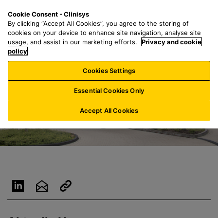
Z
S
M
Cookie Consent - Clinisys
DE/
DE
u
e
e
By clicking “Accept All Cookies”, you agree to the storing of
m
a
n
cookies on your device to enhance site navigation, analyse site
H
r
u
usage, and assist in our marketing efforts.
Privacy and cookie
a
policy
c
u
h
Cookies Settings
p
f
t
o
Essential Cookies Only
i
r
n
:
Accept All Cookies
h
a
l
t
s
p
r
i
n